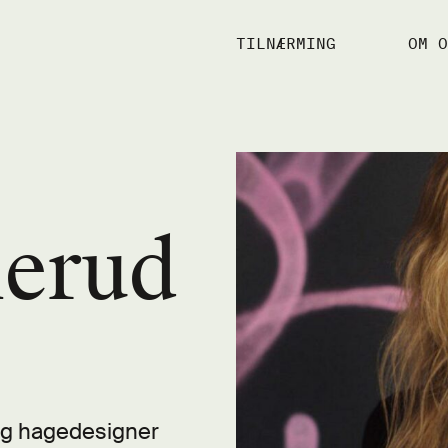
TILNÆRMING
OM O
lerud
 og hagedesigner