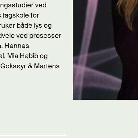
ingsstudier ved
s fagskole for
uker både lys og
 dvele ved prosesser
om. Hennes
l, Mia Habib og
 Goksøyr & Martens